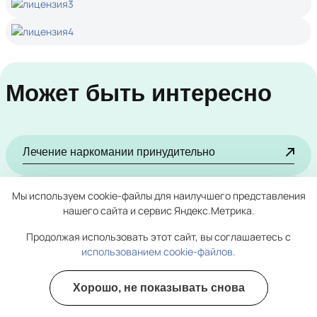
Может быть интересно
Лечение наркомании принудительно
Лечение от гашиша
Мы используем cookie-файлы для наилучшего представления
нашего сайта и сервис Яндекс.Метрика.
Лечение наркомании на дому
Продолжая использовать этот сайт, вы соглашаетесь с
использованием cookie-файлов.
Лечение от амфетамина
Хорошо, не показывать снова
Полезные курсы
Лечение от марихуаны