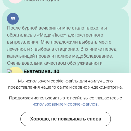
После бурной вечеринки мне стало плохо, и я
обратилась в «Меди-Люкс» для экстренного
вытрезвления. Мне предложили выбрать место
лечения, и я выбрала стационар. В клинике перед
капельницей провели полное медобследование.
Очень довольна качеством обслуживания и
результатом!
Екатерина, 40
Пациент, Курск
Мы используем cookie-файлы для наилучшего
представления нашего сайта и сервис Яндекс.Метрика.
Продолжая использовать этот сайт, вы соглашаетесь с
использованием cookie-файлов.
У меня есть хронические заболевания, поэтому я
решил обратиться в клинику «Меди-Люкс» для
Хорошо, не показывать снова
Полезные курсы
экстренного вытрезвления. Принял решение пройти
процедуру в стационаре. В клинике сдал все